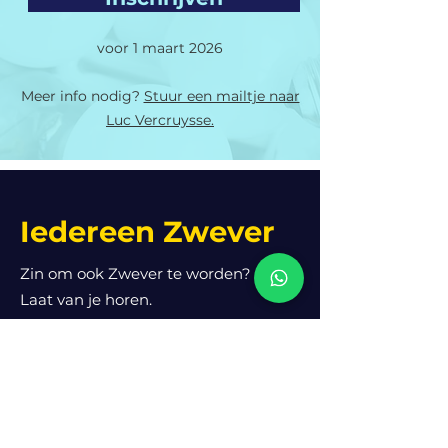
voor 1 maart 2026
Meer info nodig?
Stuur een mailtje naar
Luc Vercruysse.
Iedereen Zwever
Zin om ook Zwever te worden?
Laat van je horen.
We zijn heel benieuwd naar je
ideeën om evenementen op te
zetten en suggesties om fondsen
te besteden.