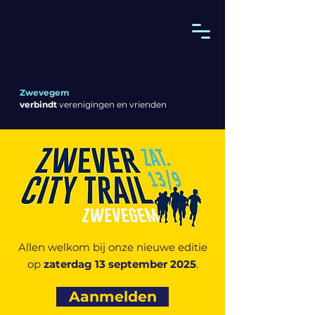
Zwevegem
verbindt
verenigingen en vrienden
Allen welkom bij onze nieuwe editie
op
zaterdag 13 september 2025
.
Aanmelden