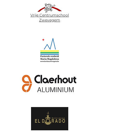
Vrije Centrumschool
Zwevegem